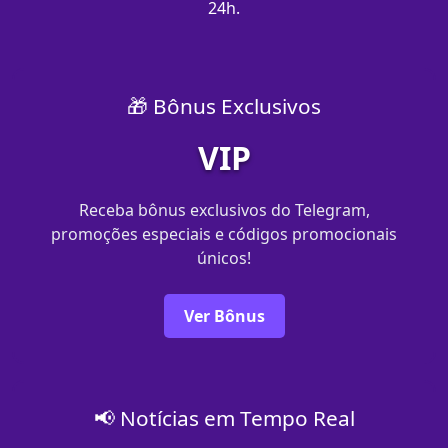
24h.
🎁 Bônus Exclusivos
VIP
Receba bônus exclusivos do Telegram,
promoções especiais e códigos promocionais
únicos!
Ver Bônus
📢 Notícias em Tempo Real