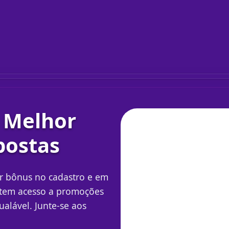
 Melhor
postas
r bônus no cadastro e em
 tem acesso a promoções
ualável. Junte-se aos