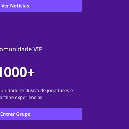
Ver Notícias
Comunidade VIP
1000+
unidade exclusiva de jogadores e
rtilhe experiências!
Entrar Grupo