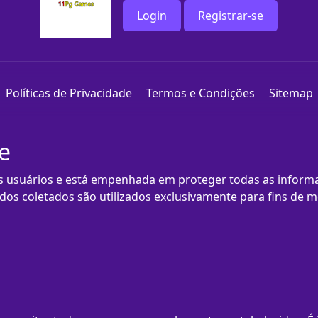
Login
Registrar-se
Políticas de Privacidade
Termos e Condições
Sitemap
de
us usuários e está empenhada em proteger todas as inform
os coletados são utilizados exclusivamente para fins de m