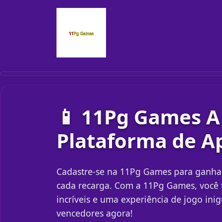
📱 11Pg Games A
Plataforma de A
Cadastre-se na 11Pg Games para ganha
cada recarga. Com a 11Pg Games, você
incríveis e uma experiência de jogo inig
vencedores agora!