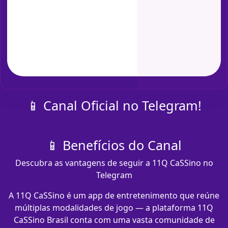
📱 Canal Oficial no Telegram!
📱 Benefícios do Canal
Descubra as vantagens de seguir a 11Q CaSSino no
Telegram
A 11Q CaSSino é um app de entretenimento que reúne
múltiplas modalidades de jogo — a plataforma 11Q
CaSSino Brasil conta com uma vasta comunidade de