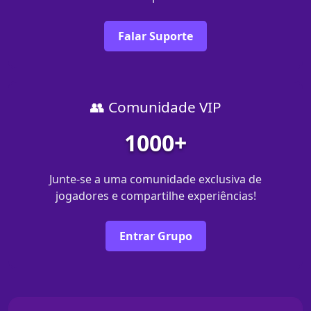
Falar Suporte
👥 Comunidade VIP
1000+
Junte-se a uma comunidade exclusiva de
jogadores e compartilhe experiências!
Entrar Grupo