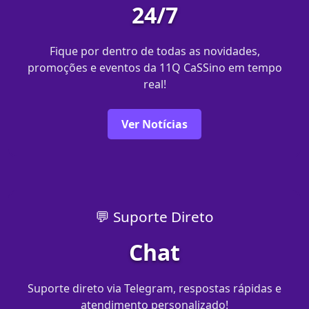
24/7
Fique por dentro de todas as novidades,
promoções e eventos da 11Q CaSSino em tempo
real!
Ver Notícias
💬 Suporte Direto
Chat
Suporte direto via Telegram, respostas rápidas e
atendimento personalizado!