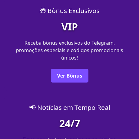
🎁 Bônus Exclusivos
VIP
Receba bônus exclusivos do Telegram,
promoções especiais e códigos promocionais
únicos!
Ver Bônus
📢 Notícias em Tempo Real
24/7