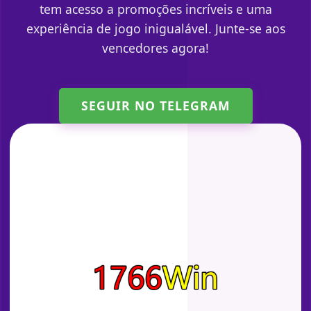
tem acesso a promoções incríveis e uma
experiência de jogo inigualável. Junte-se aos
vencedores agora!
SEGUIR NO TELEGRAM