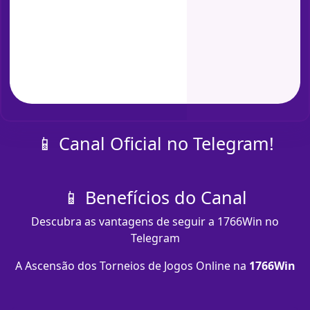
📱 Canal Oficial no Telegram!
📱 Benefícios do Canal
Descubra as vantagens de seguir a 1766Win no
Telegram
A Ascensão dos Torneios de Jogos Online na
1766Win