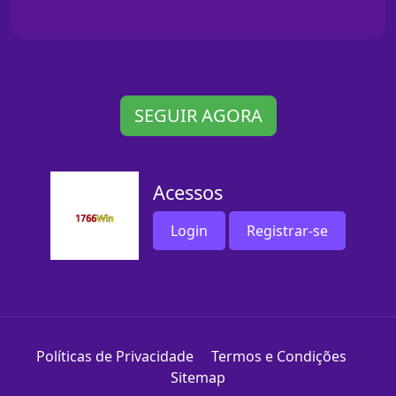
SEGUIR AGORA
Acessos
Login
Registrar-se
Políticas de Privacidade
Termos e Condições
Sitemap