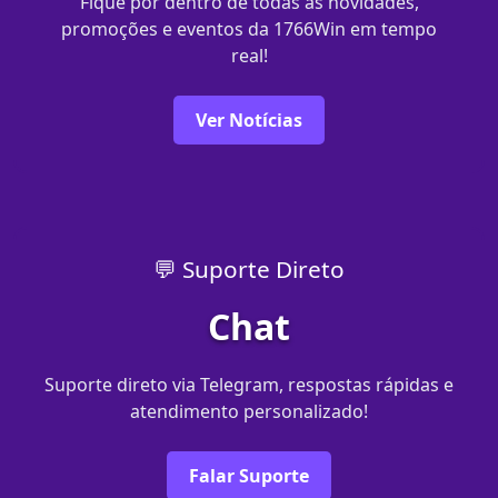
Fique por dentro de todas as novidades,
promoções e eventos da 1766Win em tempo
real!
Ver Notícias
💬 Suporte Direto
Chat
Suporte direto via Telegram, respostas rápidas e
atendimento personalizado!
Falar Suporte