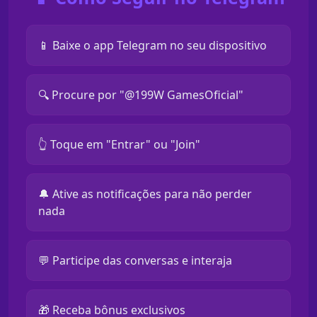
📱 Baixe o app Telegram no seu dispositivo
🔍 Procure por "@199W GamesOficial"
👆 Toque em "Entrar" ou "Join"
🔔 Ative as notificações para não perder
nada
💬 Participe das conversas e interaja
🎁 Receba bônus exclusivos