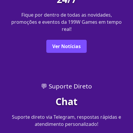
Fique por dentro de todas as novidades,
promoções e eventos da 199W Games em tempo
real!
Ver Notícias
💬 Suporte Direto
Chat
Suporte direto via Telegram, respostas rápidas e
atendimento personalizado!