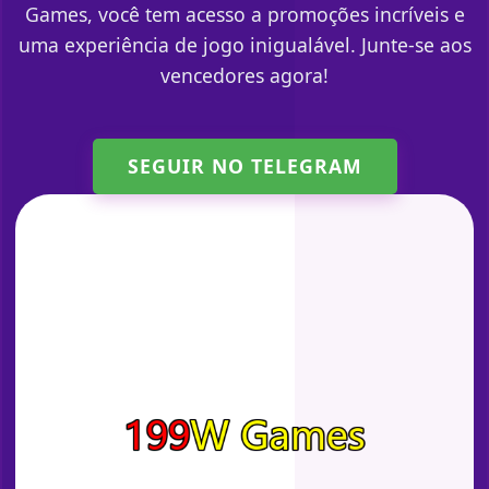
Games, você tem acesso a promoções incríveis e
uma experiência de jogo inigualável. Junte-se aos
vencedores agora!
SEGUIR NO TELEGRAM