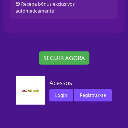
🎁 Receba bônus exclusivos
automaticamente
SEGUIR AGORA
Acessos
Login
Registrar-se