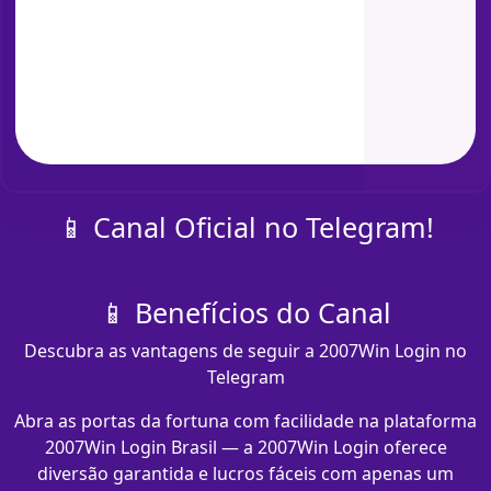
📱 Canal Oficial no Telegram!
📱 Benefícios do Canal
Descubra as vantagens de seguir a 2007Win Login no
Telegram
Abra as portas da fortuna com facilidade na plataforma
2007Win Login Brasil — a 2007Win Login oferece
diversão garantida e lucros fáceis com apenas um