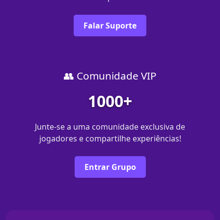
Falar Suporte
👥 Comunidade VIP
1000+
Junte-se a uma comunidade exclusiva de
jogadores e compartilhe experiências!
Entrar Grupo