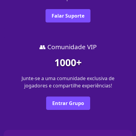
Falar Suporte
👥 Comunidade VIP
1000+
Junte-se a uma comunidade exclusiva de
jogadores e compartilhe experiências!
Entrar Grupo