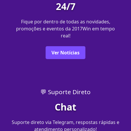
24/7
Fique por dentro de todas as novidades,
promoções e eventos da 2017Win em tempo
real!
Ver Notícias
💬 Suporte Direto
Chat
Suporte direto via Telegram, respostas rápidas e
atendimento personalizado!