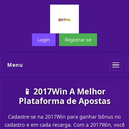
Login
Registrar-se
Menu
📱 2017Win A Melhor
Plataforma de Apostas
Cadastre-se na 2017Win para ganhar bônus no
cadastro e em cada recarga. Com a 2017Win, você