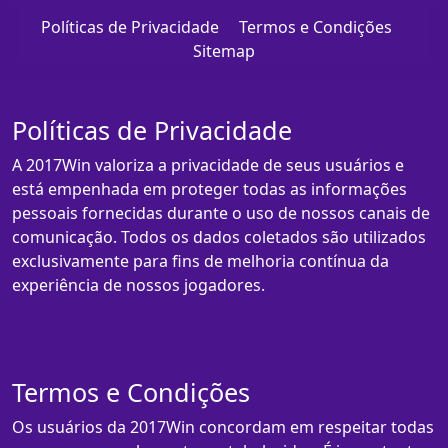
Políticas de Privacidade
Termos e Condições
Sitemap
Políticas de Privacidade
A 2017Win valoriza a privacidade de seus usuários e
está empenhada em proteger todas as informações
pessoais fornecidas durante o uso de nossos canais de
comunicação. Todos os dados coletados são utilizados
exclusivamente para fins de melhoria contínua da
experiência de nossos jogadores.
Termos e Condições
Os usuários da 2017Win concordam em respeitar todas