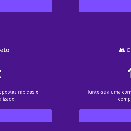
reto
👥 
t
espostas rápidas e
Junte-se a uma com
lizado!
compa
e