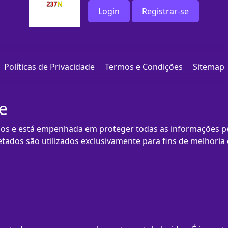
Login
Registrar-se
Políticas de Privacidade
Termos e Condições
Sitemap
de
rios e está empenhada em proteger todas as informações p
tados são utilizados exclusivamente para fins de melhoria