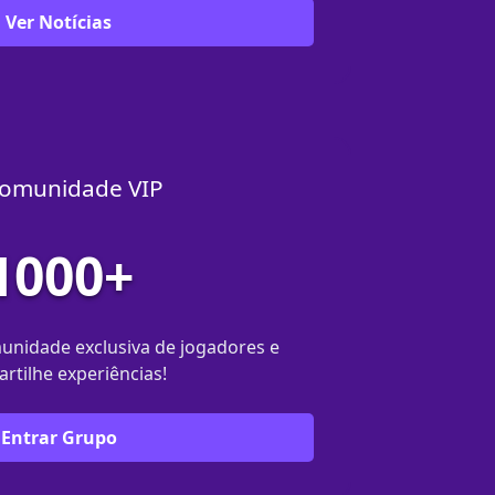
Ver Notícias
Comunidade VIP
1000+
unidade exclusiva de jogadores e
rtilhe experiências!
Entrar Grupo