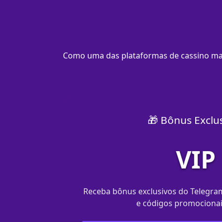
Como uma das plataformas de cassino mais
🎁 Bônus Exclu
VIP
Receba bônus exclusivos do Telegra
e códigos promocionai