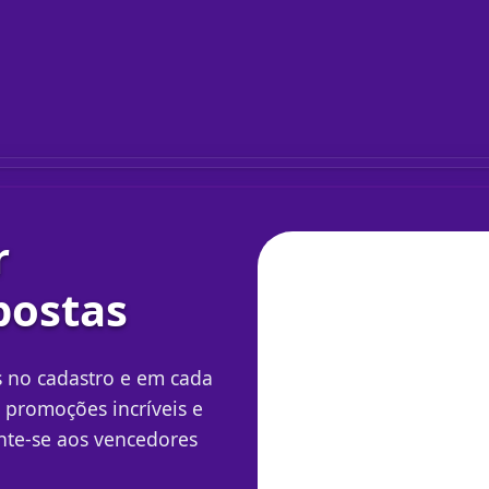
r
postas
 no cadastro e em cada
 promoções incríveis e
unte-se aos vencedores