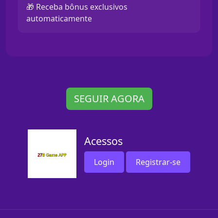
🎁 Receba bônus exclusivos
automaticamente
SEGUIR AGORA
Acessos
Login
Registrar-se