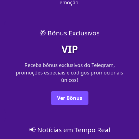
emoção.
🎁 Bônus Exclusivos
VIP
Receba bônus exclusivos do Telegram,
promoções especiais e códigos promocionais
únicos!
Ver Bônus
📢 Notícias em Tempo Real