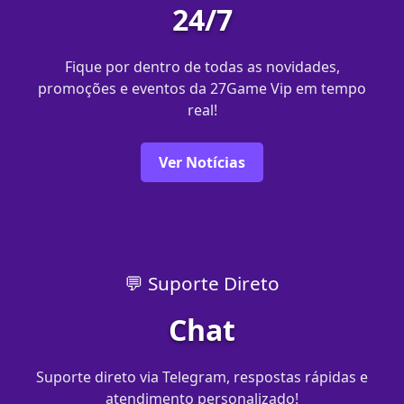
24/7
Fique por dentro de todas as novidades,
promoções e eventos da 27Game Vip em tempo
real!
Ver Notícias
💬 Suporte Direto
Chat
Suporte direto via Telegram, respostas rápidas e
atendimento personalizado!