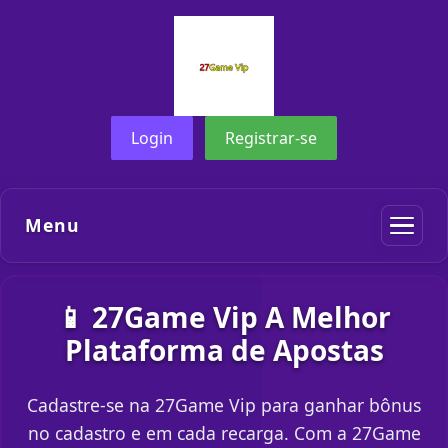
Login
Registrar-se
Menu
📱 27Game Vip A Melhor
Plataforma de Apostas
Cadastre-se na 27Game Vip para ganhar bônus
no cadastro e em cada recarga. Com a 27Game