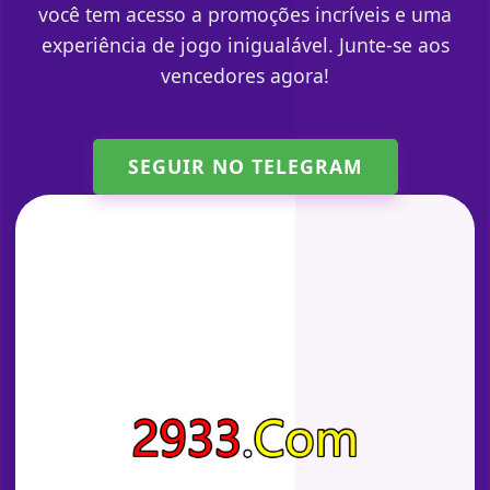
você tem acesso a promoções incríveis e uma
experiência de jogo inigualável. Junte-se aos
vencedores agora!
SEGUIR NO TELEGRAM