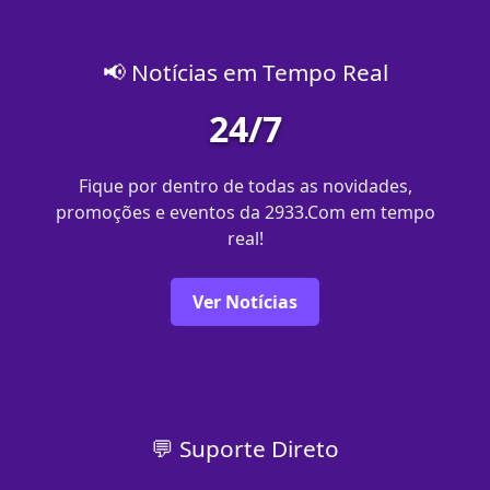
📢 Notícias em Tempo Real
24/7
Fique por dentro de todas as novidades,
promoções e eventos da 2933.Com em tempo
real!
Ver Notícias
💬 Suporte Direto