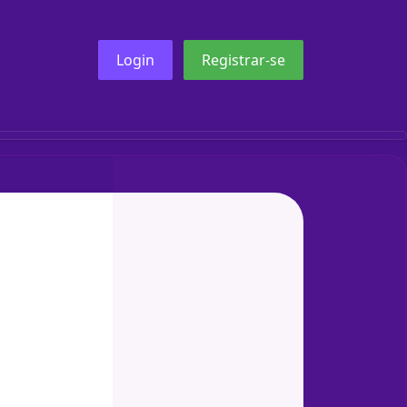
Login
Registrar-se