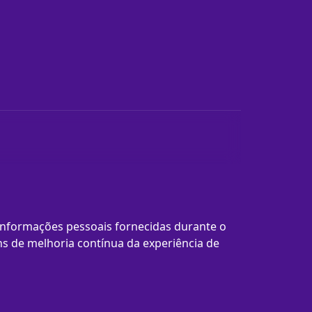
informações pessoais fornecidas durante o
ns de melhoria contínua da experiência de