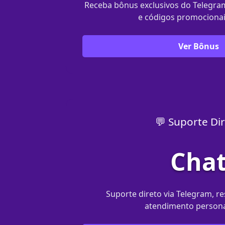
Receba bônus exclusivos do Telegra
e códigos promocionai
Ver Bônus
💬 Suporte Di
Cha
Suporte direto via Telegram, r
atendimento persona