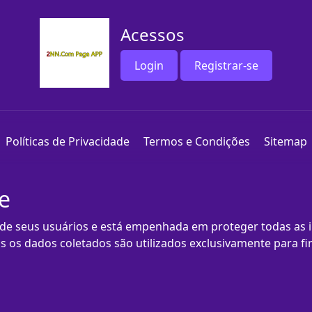
Acessos
Login
Registrar-se
Políticas de Privacidade
Termos e Condições
Sitemap
de
 de seus usuários e está empenhada em proteger todas as 
 os dados coletados são utilizados exclusivamente para fi