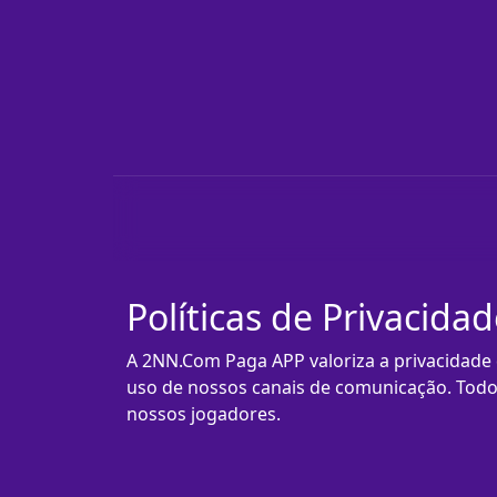
Políticas de Privacida
A 2NN.Com Paga APP valoriza a privacidade
uso de nossos canais de comunicação. Todos
nossos jogadores.