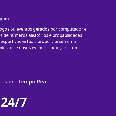
egram
 jogos ou eventos gerados por computador e
s de números aleatórios e probabilidades
 esportivas virtuais proporcionam uma
os minutos e novos eventos começam com
cias em Tempo Real
24/7