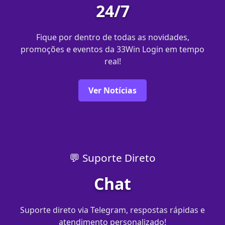
24/7
Fique por dentro de todas as novidades,
promoções e eventos da 33Win Login em tempo
real!
Ver Notícias
💬 Suporte Direto
Chat
Suporte direto via Telegram, respostas rápidas e
atendimento personalizado!