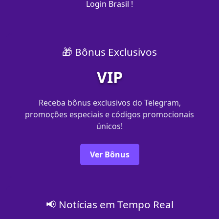
Login Brasil !
🎁 Bônus Exclusivos
VIP
Receba bônus exclusivos do Telegram,
promoções especiais e códigos promocionais
únicos!
Ver Bônus
📢 Notícias em Tempo Real