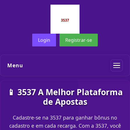
Login
Registrar-se
Menu
📱 3537 A Melhor Plataforma
de Apostas
Cadastre-se na 3537 para ganhar bônus no
cadastro e em cada recarga. Com a 3537, você