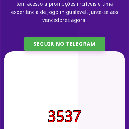
tem acesso a promoções incríveis e uma
experiência de jogo inigualável. Junte-se aos
vencedores agora!
SEGUIR NO TELEGRAM