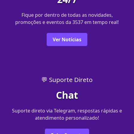
Fique por dentro de todas as novidades,
promoções e eventos da 3537 em tempo real!
Ver Notícias
💬 Suporte Direto
Chat
Suporte direto via Telegram, respostas rápidas e
atendimento personalizado!