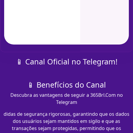
📱 Canal Oficial no Telegram!
📱 Benefícios do Canal
Descubra as vantagens de seguir a 365Brl.Com no
Telegram
didas de segurança rigorosas, garantindo que os dados
dos usuários sejam mantidos em sigilo e que as
transações sejam protegidas, permitindo que os