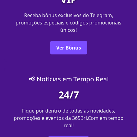
Receba bônus exclusivos do Telegram,
promoções especiais e códigos promocionais
únicos!
Ver Bônus
📢 Notícias em Tempo Real
24/7
Fique por dentro de todas as novidades,
promoções e eventos da 365Brl.Com em tempo
real!