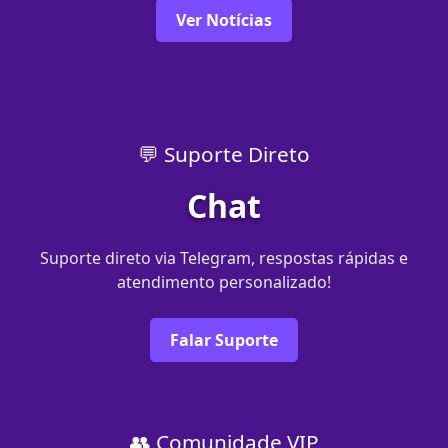
Ver Notícias
💬 Suporte Direto
Chat
Suporte direto via Telegram, respostas rápidas e
atendimento personalizado!
Falar Suporte
👥 Comunidade VIP