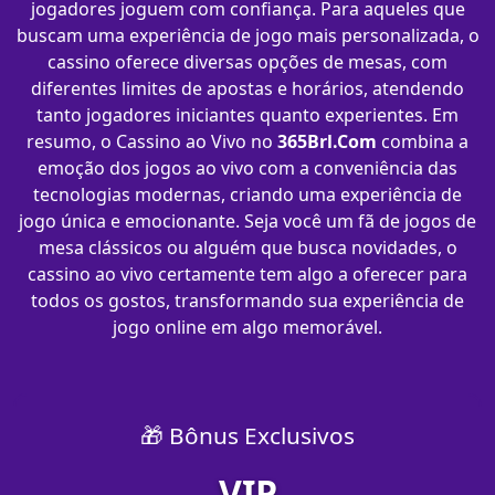
jogadores joguem com confiança. Para aqueles que
buscam uma experiência de jogo mais personalizada, o
cassino oferece diversas opções de mesas, com
diferentes limites de apostas e horários, atendendo
tanto jogadores iniciantes quanto experientes. Em
resumo, o Cassino ao Vivo no
365Brl.Com
combina a
emoção dos jogos ao vivo com a conveniência das
tecnologias modernas, criando uma experiência de
jogo única e emocionante. Seja você um fã de jogos de
mesa clássicos ou alguém que busca novidades, o
cassino ao vivo certamente tem algo a oferecer para
todos os gostos, transformando sua experiência de
jogo online em algo memorável.
🎁 Bônus Exclusivos
VIP