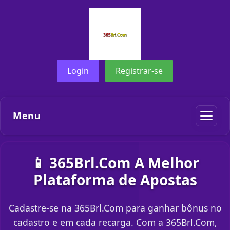
Login
Registrar-se
Menu
📱 365Brl.Com A Melhor
Plataforma de Apostas
Cadastre-se na 365Brl.Com para ganhar bônus no
cadastro e em cada recarga. Com a 365Brl.Com,