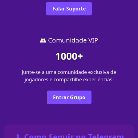
Falar Suporte
👥 Comunidade VIP
1000+
Junte-se a uma comunidade exclusiva de
jogadores e compartilhe experiências!
Entrar Grupo
📱 Como Seguir no Telegram