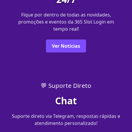
Fique por dentro de todas as novidades,
promoções e eventos da 365 Slot Login em
tempo real!
Ver Notícias
💬 Suporte Direto
Chat
Suporte direto via Telegram, respostas rápidas e
atendimento personalizado!