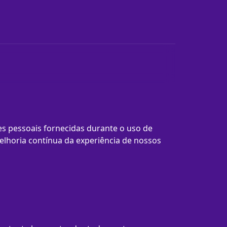
es pessoais fornecidas durante o uso de
elhoria contínua da experiência de nossos