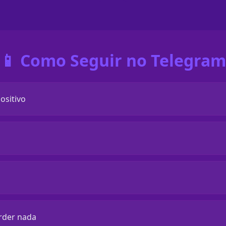
📱 Como Seguir no Telegram
ositivo
erder nada