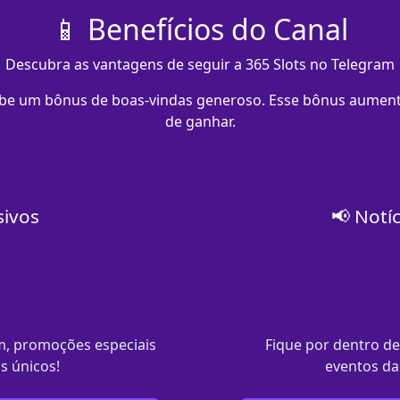
📱 Benefícios do Canal
Descubra as vantagens de seguir a 365 Slots no Telegram
cebe um bônus de boas-vindas generoso. Esse bônus aumenta
de ganhar.
sivos
📢 Notí
m, promoções especiais
Fique por dentro d
s únicos!
eventos da