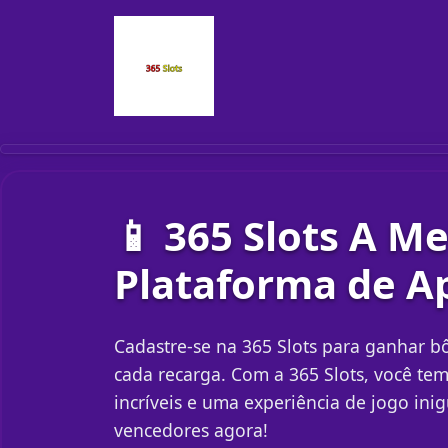
📱 365 Slots A M
Plataforma de A
Cadastre-se na 365 Slots para ganhar b
cada recarga. Com a 365 Slots, você te
incríveis e uma experiência de jogo inig
vencedores agora!