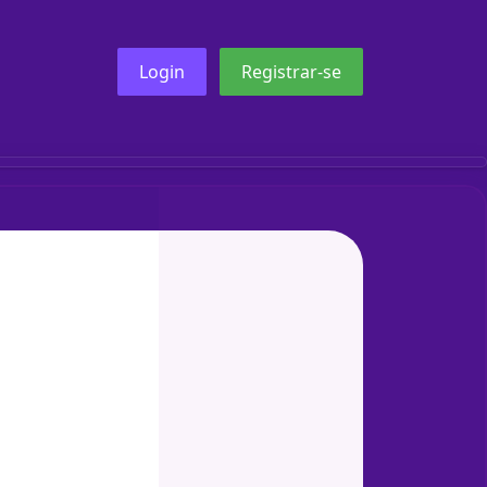
Login
Registrar-se