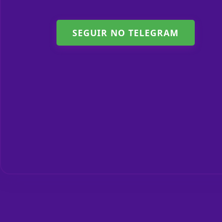
SEGUIR NO TELEGRAM