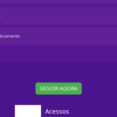
a
aticamente
SEGUIR AGORA
Acessos