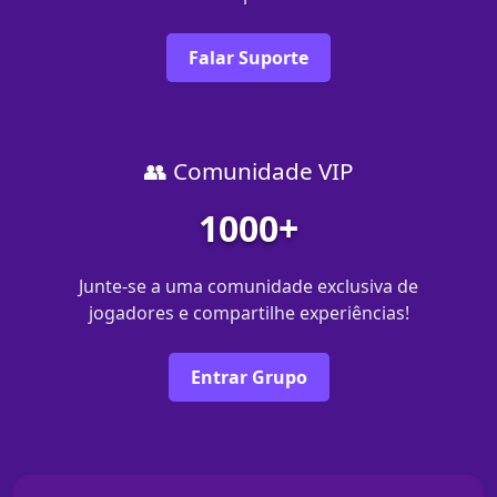
Falar Suporte
👥 Comunidade VIP
1000+
Junte-se a uma comunidade exclusiva de
jogadores e compartilhe experiências!
Entrar Grupo