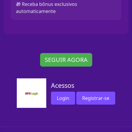
🎁 Receba bônus exclusivos
automaticamente
SEGUIR AGORA
Acessos
Login
Registrar-se