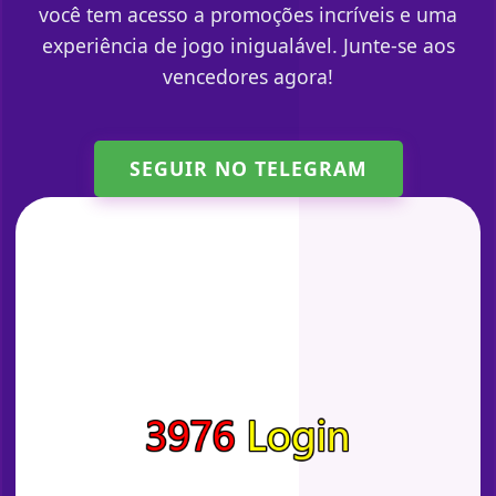
você tem acesso a promoções incríveis e uma
experiência de jogo inigualável. Junte-se aos
vencedores agora!
SEGUIR NO TELEGRAM