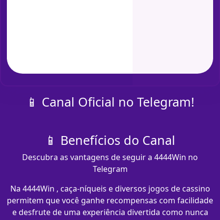
📱 Canal Oficial no Telegram!
📱 Benefícios do Canal
Descubra as vantagens de seguir a 4444Win no
Telegram
Na 4444Win , caça-níqueis e diversos jogos de cassino
permitem que você ganhe recompensas com facilidade
e desfrute de uma experiência divertida como nunca