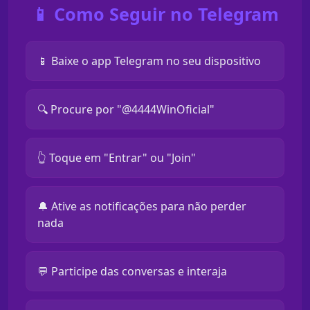
📱 Como Seguir no Telegram
📱 Baixe o app Telegram no seu dispositivo
🔍 Procure por "@4444WinOficial"
👆 Toque em "Entrar" ou "Join"
🔔 Ative as notificações para não perder
nada
💬 Participe das conversas e interaja