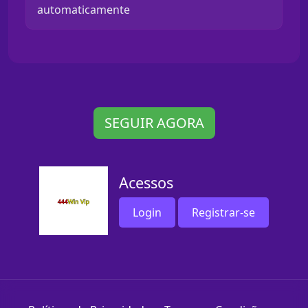
automaticamente
SEGUIR AGORA
Acessos
Login
Registrar-se