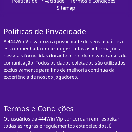
Políticas de Privacidade
Termos e Condições
Sitemap
Políticas de Privacidade
A 444Win Vip valoriza a privacidade de seus usuários e
está empenhada em proteger todas as informações
pessoais fornecidas durante o uso de nossos canais de
comunicação. Todos os dados coletados são utilizados
exclusivamente para fins de melhoria contínua da
experiência de nossos jogadores.
Termos e Condições
Os usuários da 444Win Vip concordam em respeitar
todas as regras e regulamentos estabelecidos. É