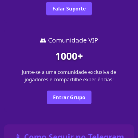
Falar Suporte
👥 Comunidade VIP
1000+
Junte-se a uma comunidade exclusiva de
jogadores e compartilhe experiências!
Entrar Grupo
📱 Como Seguir no Telegram