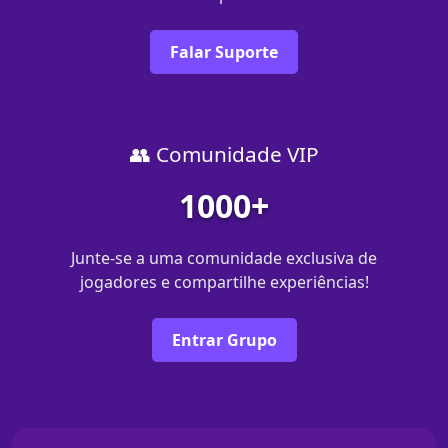
Falar Suporte
👥 Comunidade VIP
1000+
Junte-se a uma comunidade exclusiva de
jogadores e compartilhe experiências!
Entrar Grupo