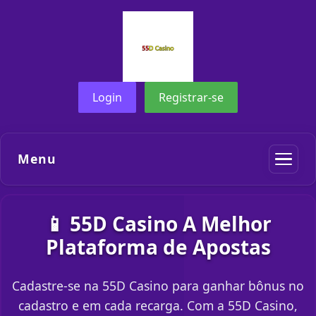
Login
Registrar-se
Menu
📱 55D Casino A Melhor
Plataforma de Apostas
Cadastre-se na 55D Casino para ganhar bônus no
cadastro e em cada recarga. Com a 55D Casino,