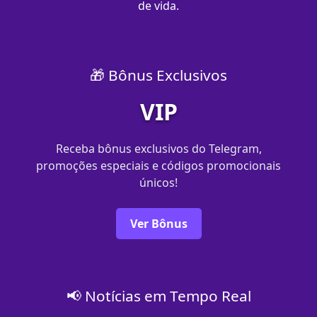
de vida.
🎁 Bônus Exclusivos
VIP
Receba bônus exclusivos do Telegram,
promoções especiais e códigos promocionais
únicos!
Ver Bônus
📢 Notícias em Tempo Real