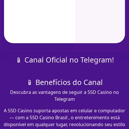
📱 Canal Oficial no Telegram!
📱 Benefícios do Canal
Descubra as vantagens de seguir a 55D Casino no
Telegram
A 55D Casino suporta apostas em celular e computador
— com a 55D Casino Brasil , o entretenimento está
disponível em qualquer lugar, revolucionando seu estilo