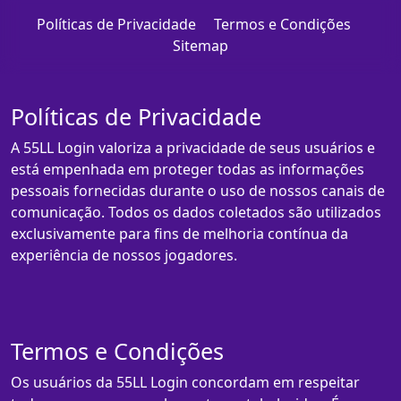
Políticas de Privacidade
Termos e Condições
Sitemap
Políticas de Privacidade
A 55LL Login valoriza a privacidade de seus usuários e
está empenhada em proteger todas as informações
pessoais fornecidas durante o uso de nossos canais de
comunicação. Todos os dados coletados são utilizados
exclusivamente para fins de melhoria contínua da
experiência de nossos jogadores.
Termos e Condições
Os usuários da 55LL Login concordam em respeitar