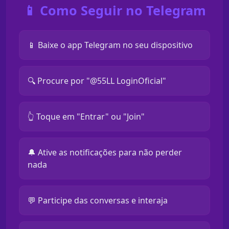
📱 Como Seguir no Telegram
📱 Baixe o app Telegram no seu dispositivo
🔍 Procure por "@55LL LoginOficial"
👆 Toque em "Entrar" ou "Join"
🔔 Ative as notificações para não perder
nada
💬 Participe das conversas e interaja