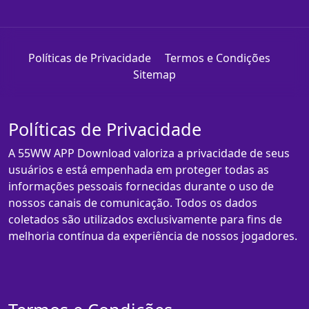
Políticas de Privacidade
Termos e Condições
Sitemap
Políticas de Privacidade
A 55WW APP Download valoriza a privacidade de seus
usuários e está empenhada em proteger todas as
informações pessoais fornecidas durante o uso de
nossos canais de comunicação. Todos os dados
coletados são utilizados exclusivamente para fins de
melhoria contínua da experiência de nossos jogadores.