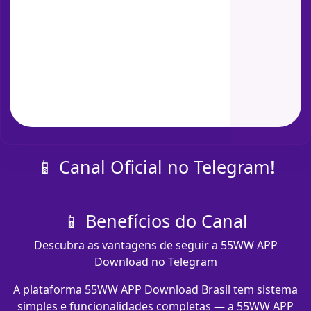
📱 Canal Oficial no Telegram!
📱 Benefícios do Canal
Descubra as vantagens de seguir a 55WW APP
Download no Telegram
A plataforma 55WW APP Download Brasil tem sistema
simples e funcionalidades completas — a 55WW APP