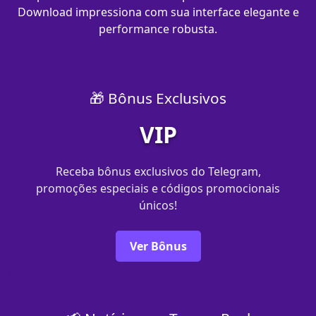
Download impressiona com sua interface elegante e
performance robusta.
🎁 Bônus Exclusivos
VIP
Receba bônus exclusivos do Telegram,
promoções especiais e códigos promocionais
únicos!
Ver Bônus