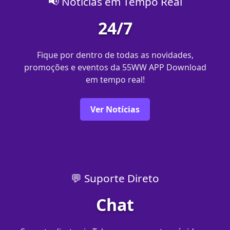
📢 Notícias em Tempo Real
24/7
Fique por dentro de todas as novidades,
promoções e eventos da 55WW APP Download
em tempo real!
Ver Notícias
💬 Suporte Direto
Chat