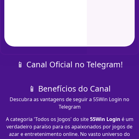
📱 Canal Oficial no Telegram!
📱 Benefícios do Canal
Descubra as vantagens de seguir a 55Win Login no
Telegram
A categoria 'Todos os Jogos' do site
55Win Login
é um
verdadeiro paraíso para os apaixonados por jogos de
azar e entretenimento online. No vasto universo do