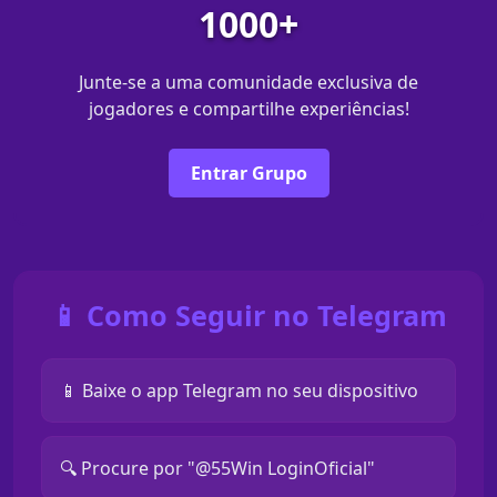
1000+
Junte-se a uma comunidade exclusiva de
jogadores e compartilhe experiências!
Entrar Grupo
📱 Como Seguir no Telegram
📱 Baixe o app Telegram no seu dispositivo
🔍 Procure por "@55Win LoginOficial"