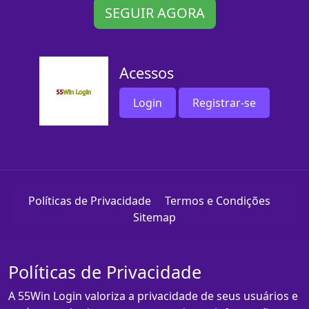
SEGUIR AGORA
Acessos
Login
Registrar-se
Políticas de Privacidade
Termos e Condições
Sitemap
Políticas de Privacidade
A 55Win Login valoriza a privacidade de seus usuários e