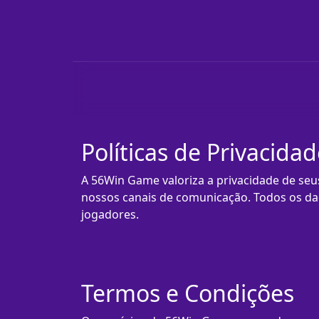
Políticas de Privacida
A 56Win Game valoriza a privacidade de se
nossos canais de comunicação. Todos os dad
jogadores.
Termos e Condições