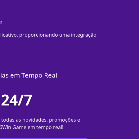
m
licativo, proporcionando uma integração
cias em Tempo Real
24/7
e todas as novidades, promoções e
56Win Game em tempo real!