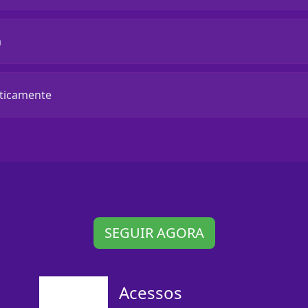
a
aticamente
SEGUIR AGORA
Acessos