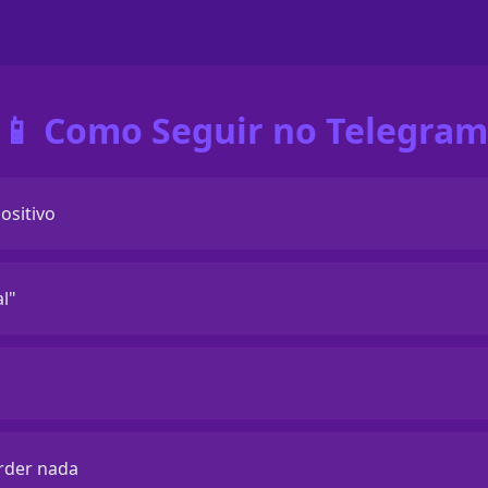
📱 Como Seguir no Telegram
ositivo
l"
erder nada