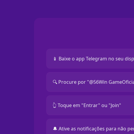
📱 Baixe o app Telegram no seu disp
🔍 Procure por "@56Win GameOficia
👆 Toque em "Entrar" ou "Join"
🔔 Ative as notificações para não p