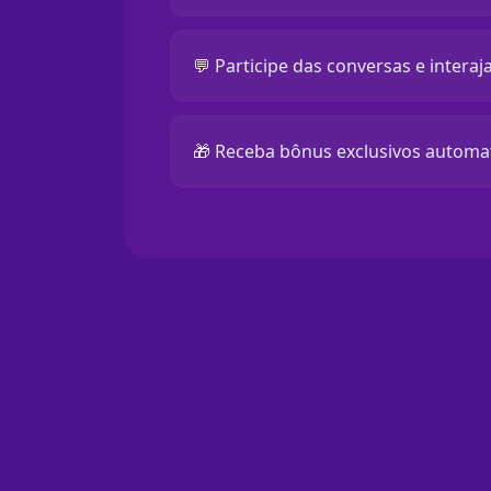
💬 Participe das conversas e interaj
🎁 Receba bônus exclusivos autom