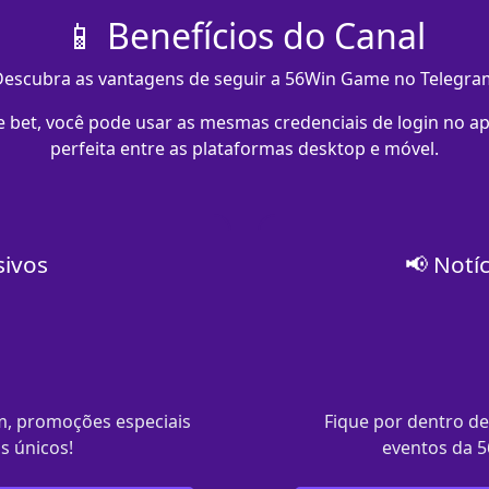
📱 Benefícios do Canal
Descubra as vantagens de seguir a 56Win Game no Telegra
 bet, você pode usar as mesmas credenciais de login no ap
perfeita entre as plataformas desktop e móvel.
sivos
📢 Notí
m, promoções especiais
Fique por dentro d
s únicos!
eventos da 