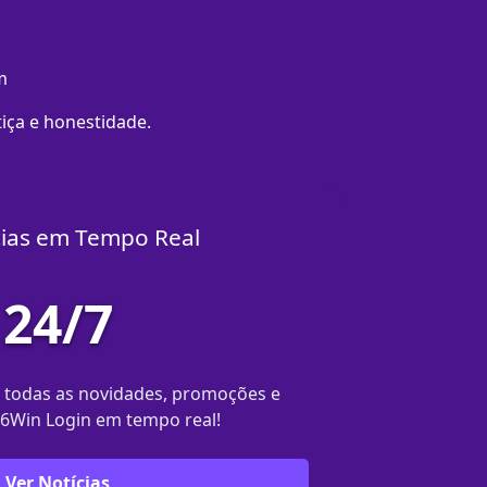
m
iça e honestidade.
cias em Tempo Real
24/7
e todas as novidades, promoções e
56Win Login em tempo real!
Ver Notícias