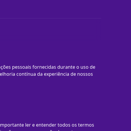
ações pessoais fornecidas durante o uso de
elhoria contínua da experiência de nossos
importante ler e entender todos os termos