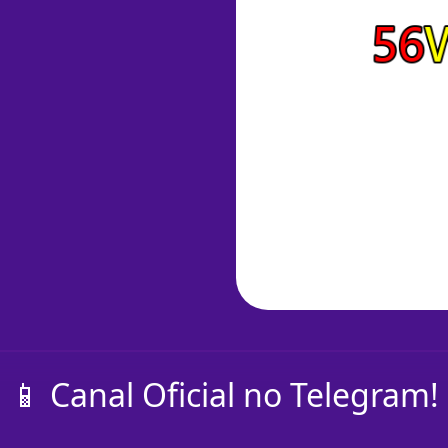
📱 Canal Oficial no Telegram!