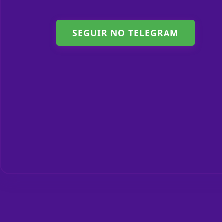
SEGUIR NO TELEGRAM