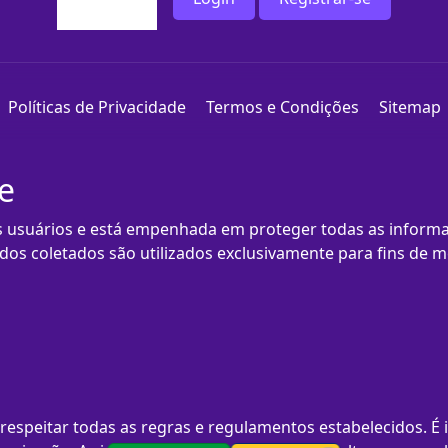
Políticas de Privacidade
Termos e Condições
Sitemap
de
us usuários e está empenhada em proteger todas as inform
os coletados são utilizados exclusivamente para fins de m
speitar todas as regras e regulamentos estabelecidos. É 