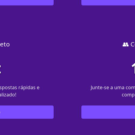
reto
👥 
t
espostas rápidas e
Junte-se a uma com
lizado!
compa
e