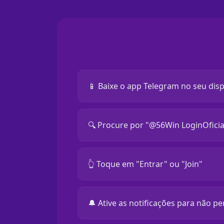
📱 Baixe o app Telegram no seu disp
🔍 Procure por "@56Win LoginOficia
👆 Toque em "Entrar" ou "Join"
🔔 Ative as notificações para não p