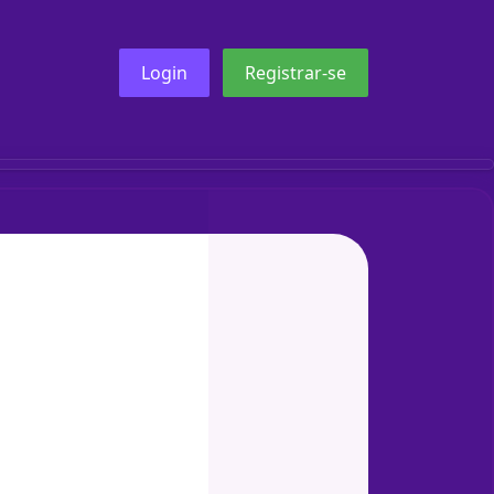
Login
Registrar-se