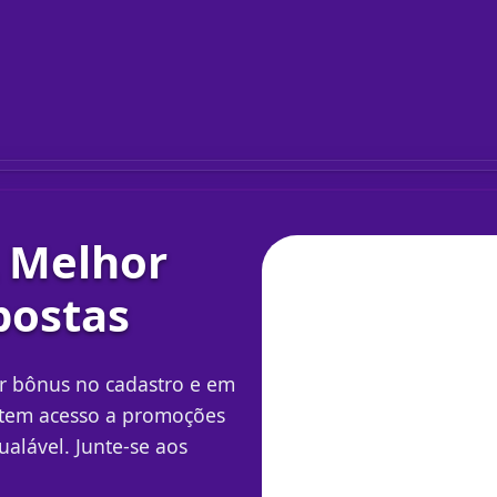
A Melhor
postas
r bônus no cadastro e em
 tem acesso a promoções
ualável. Junte-se aos