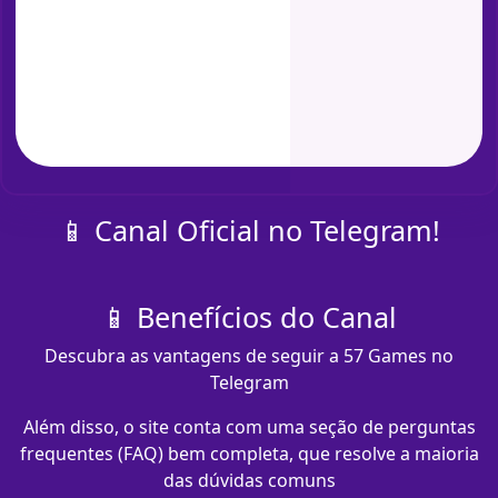
📱 Canal Oficial no Telegram!
📱 Benefícios do Canal
Descubra as vantagens de seguir a 57 Games no
Telegram
Além disso, o site conta com uma seção de perguntas
frequentes (FAQ) bem completa, que resolve a maioria
das dúvidas comuns