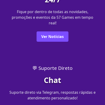
Fique por dentro de todas as novidades,
promoções e eventos da 57 Games em tempo
real!
Ver Notícias
💬 Suporte Direto
Chat
Suporte direto via Telegram, respostas rápidas e
atendimento personalizado!