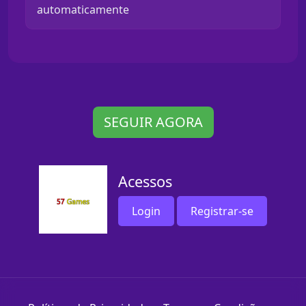
automaticamente
SEGUIR AGORA
Acessos
Login
Registrar-se