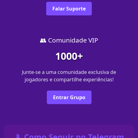
Falar Suporte
👥 Comunidade VIP
1000+
Junte-se a uma comunidade exclusiva de
jogadores e compartilhe experiências!
Entrar Grupo
📱 Como Seguir no Telegram