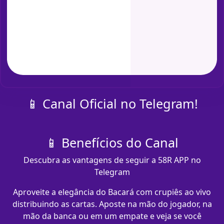
📱 Canal Oficial no Telegram!
📱 Benefícios do Canal
Descubra as vantagens de seguir a 58R APP no
Telegram
Aproveite a elegância do Bacará com crupiês ao vivo
distribuindo as cartas. Aposte na mão do jogador, na
mão da banca ou em um empate e veja se você