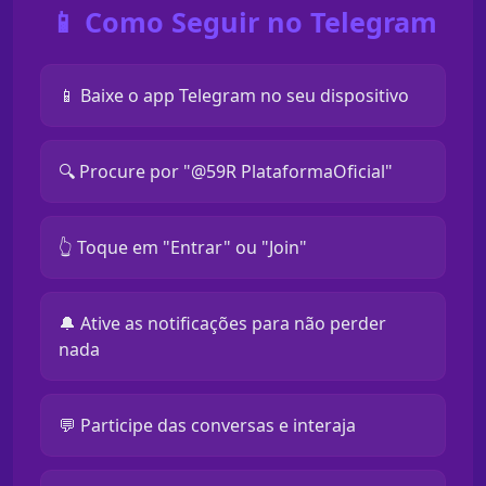
📱 Como Seguir no Telegram
📱 Baixe o app Telegram no seu dispositivo
🔍 Procure por "@59R PlataformaOficial"
👆 Toque em "Entrar" ou "Join"
🔔 Ative as notificações para não perder
nada
💬 Participe das conversas e interaja