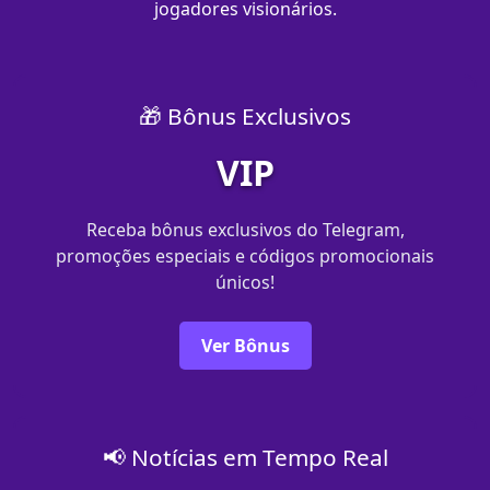
jogadores visionários.
🎁 Bônus Exclusivos
VIP
Receba bônus exclusivos do Telegram,
promoções especiais e códigos promocionais
únicos!
Ver Bônus
📢 Notícias em Tempo Real