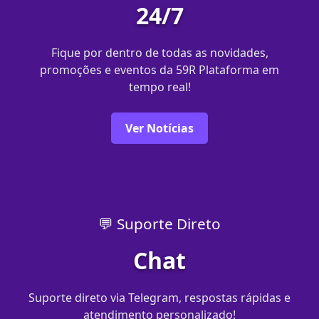
24/7
Fique por dentro de todas as novidades,
promoções e eventos da 59R Plataforma em
tempo real!
Ver Notícias
💬 Suporte Direto
Chat
Suporte direto via Telegram, respostas rápidas e
atendimento personalizado!