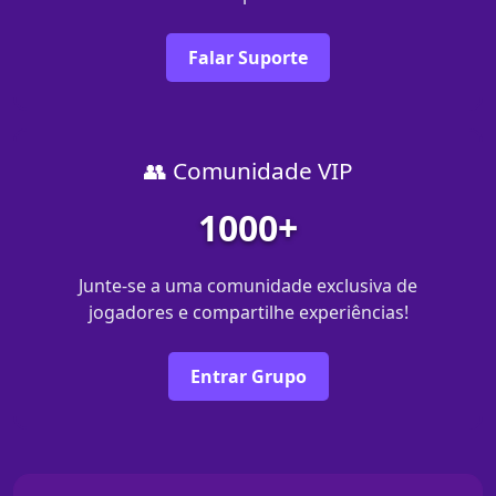
Falar Suporte
👥 Comunidade VIP
1000+
Junte-se a uma comunidade exclusiva de
jogadores e compartilhe experiências!
Entrar Grupo