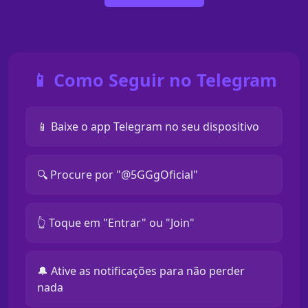
📱 Como Seguir no Telegram
📱 Baixe o app Telegram no seu dispositivo
🔍 Procure por "@5GGgOficial"
👆 Toque em "Entrar" ou "Join"
🔔 Ative as notificações para não perder
nada