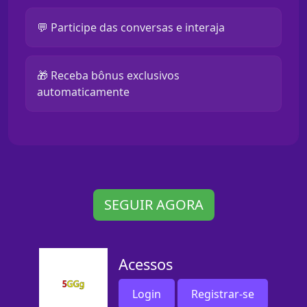
💬 Participe das conversas e interaja
🎁 Receba bônus exclusivos
automaticamente
SEGUIR AGORA
Acessos
Login
Registrar-se