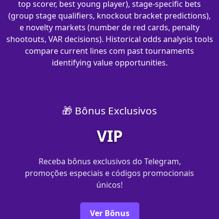
top scorer, best young player), stage-specific bets
(group stage qualifiers, knockout bracket predictions),
e novelty markets (number de red cards, penalty
shootouts, VAR decisions). Historical odds analysis tools
compare current lines com past tournaments
identifying value opportunities.
🎁 Bônus Exclusivos
VIP
Receba bônus exclusivos do Telegram,
promoções especiais e códigos promocionais
únicos!
Ver Bônus