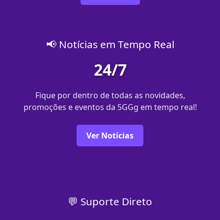
📢 Notícias em Tempo Real
24/7
Fique por dentro de todas as novidades,
promoções e eventos da 5GGg em tempo real!
Ver Notícias
💬 Suporte Direto