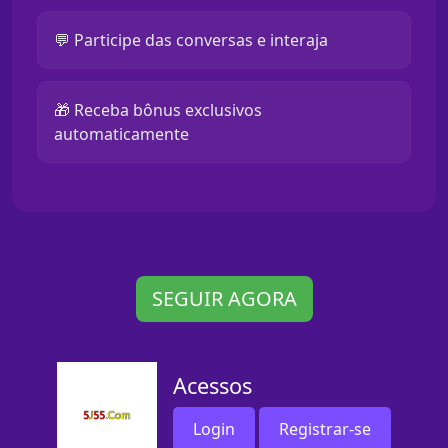
💬 Participe das conversas e interaja
🎁 Receba bônus exclusivos
automaticamente
SEGUIR AGORA
Acessos
Login
Registrar-se