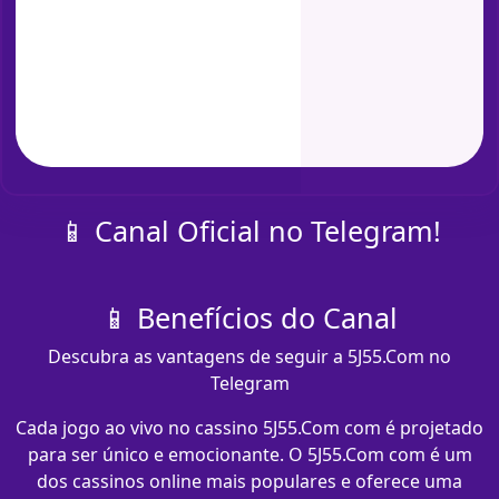
📱 Canal Oficial no Telegram!
📱 Benefícios do Canal
Descubra as vantagens de seguir a 5J55.Com no
Telegram
Cada jogo ao vivo no cassino 5J55.Com com​ é projetado
para ser único e emocionante. O 5J55.Com com​ é um
dos cassinos online mais populares e oferece uma