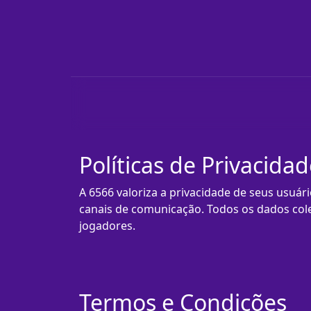
Políticas de Privacida
A 6566 valoriza a privacidade de seus usuá
canais de comunicação. Todos os dados cole
jogadores.
Termos e Condições