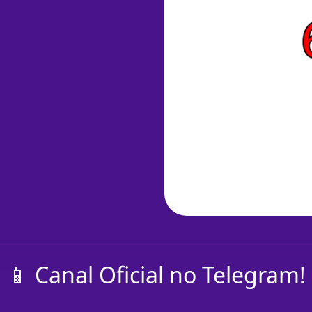
📱 Canal Oficial no Telegram!