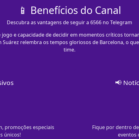
📱 Benefícios do Canal
Descubra as vantagens de seguir a 6566 no Telegram
 de jogo e capacidade de decidir em momentos críticos to
 Suárez relembra os tempos gloriosos de Barcelona, o que 
time.
sivos
📢 Notí
m, promoções especiais
Fique por dentro d
s únicos!
eventos 