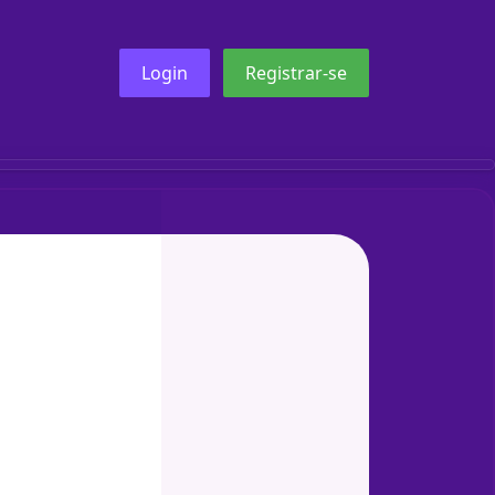
Login
Registrar-se