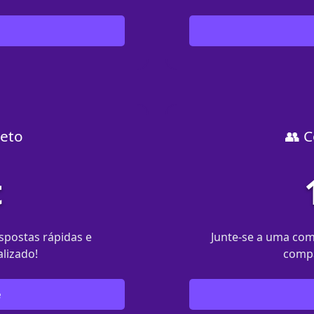
reto
👥 
t
espostas rápidas e
Junte-se a uma com
lizado!
compa
e