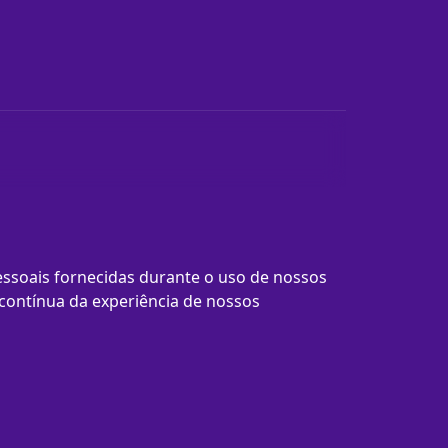
essoais fornecidas durante o uso de nossos
 contínua da experiência de nossos