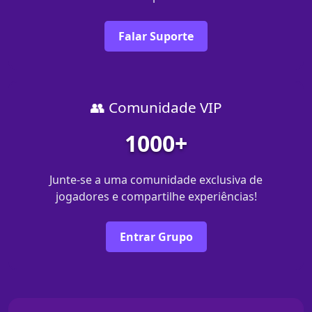
Falar Suporte
👥 Comunidade VIP
1000+
Junte-se a uma comunidade exclusiva de
jogadores e compartilhe experiências!
Entrar Grupo