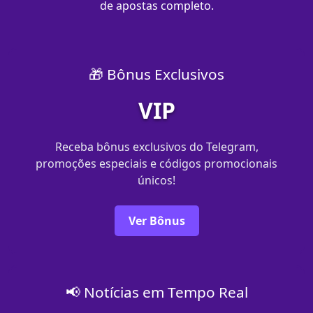
de apostas completo.
🎁 Bônus Exclusivos
VIP
Receba bônus exclusivos do Telegram,
promoções especiais e códigos promocionais
únicos!
Ver Bônus
📢 Notícias em Tempo Real