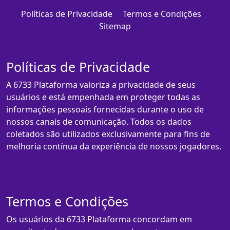
Políticas de Privacidade
Termos e Condições
Sitemap
Políticas de Privacidade
A 6733 Plataforma valoriza a privacidade de seus
usuários e está empenhada em proteger todas as
informações pessoais fornecidas durante o uso de
nossos canais de comunicação. Todos os dados
coletados são utilizados exclusivamente para fins de
melhoria contínua da experiência de nossos jogadores.
Termos e Condições
Os usuários da 6733 Plataforma concordam em