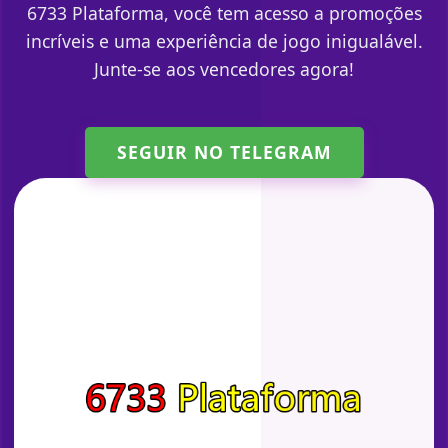
6733 Plataforma, você tem acesso a promoções
incríveis e uma experiência de jogo inigualável.
Junte-se aos vencedores agora!
SEGUIR NO TELEGRAM