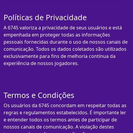
Políticas de Privacidade
A 6745 valoriza a privacidade de seus usuários e está
empenhada em proteger todas as informações
pessoais fornecidas durante o uso de nossos canais de
comunicação. Todos os dados coletados são utilizados
exclusivamente para fins de melhoria contínua da
experiência de nossos jogadores.
Termos e Condições
Os usuários da 6745 concordam em respeitar todas as
regras e regulamentos estabelecidos. É importante ler
e entender todos os termos antes de participar de
nossos canais de comunicação. A violação destes