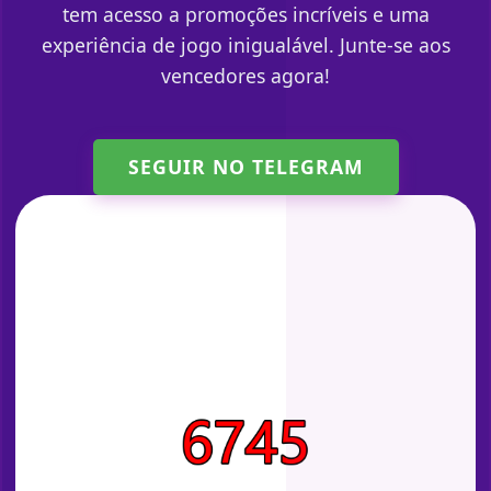
tem acesso a promoções incríveis e uma
experiência de jogo inigualável. Junte-se aos
vencedores agora!
SEGUIR NO TELEGRAM