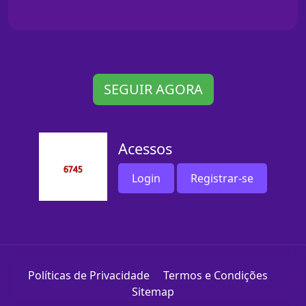
SEGUIR AGORA
Acessos
Login
Registrar-se
Políticas de Privacidade
Termos e Condições
Sitemap