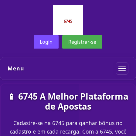
Login
Registrar-se
Menu
📱 6745 A Melhor Plataforma
de Apostas
Cadastre-se na 6745 para ganhar bônus no
cadastro e em cada recarga. Com a 6745, você