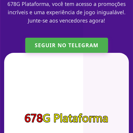
678G Plataforma, você tem acesso a promoções
incríveis e uma experiência de jogo inigualável.
Junte-se aos vencedores agora!
SEGUIR NO TELEGRAM