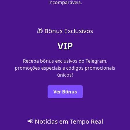
incomparáveis.
🎁 Bônus Exclusivos
VIP
Receba bônus exclusivos do Telegram,
promoções especiais e códigos promocionais
únicos!
Ver Bônus
📢 Notícias em Tempo Real