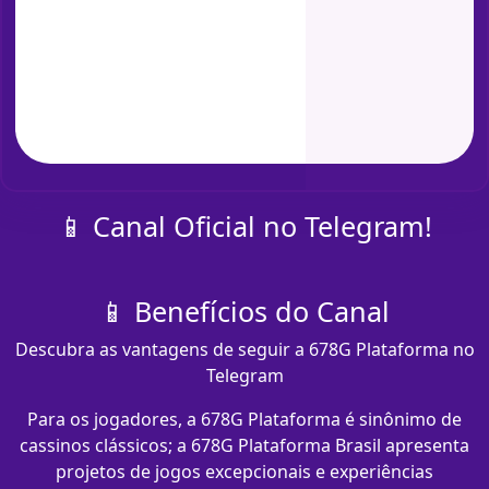
📱 Canal Oficial no Telegram!
📱 Benefícios do Canal
Descubra as vantagens de seguir a 678G Plataforma no
Telegram
Para os jogadores, a 678G Plataforma é sinônimo de
cassinos clássicos; a 678G Plataforma Brasil apresenta
projetos de jogos excepcionais e experiências