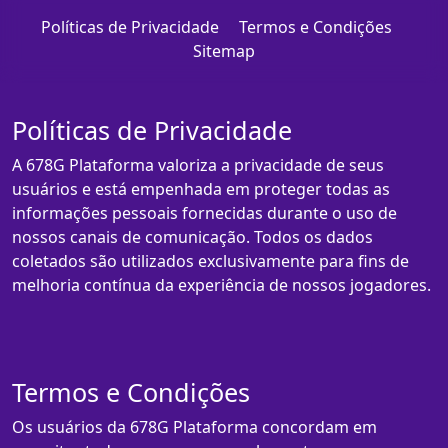
Políticas de Privacidade
Termos e Condições
Sitemap
Políticas de Privacidade
A 678G Plataforma valoriza a privacidade de seus
usuários e está empenhada em proteger todas as
informações pessoais fornecidas durante o uso de
nossos canais de comunicação. Todos os dados
coletados são utilizados exclusivamente para fins de
melhoria contínua da experiência de nossos jogadores.
Termos e Condições
Os usuários da 678G Plataforma concordam em