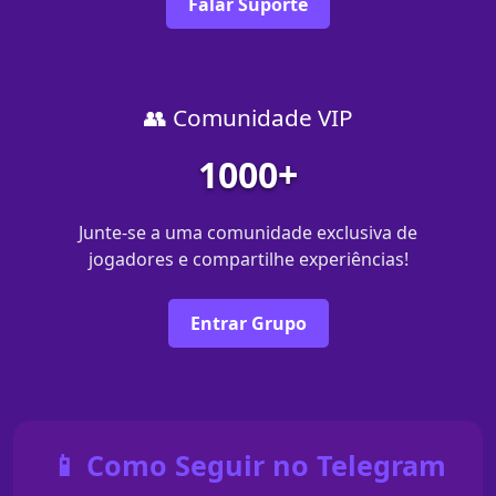
Falar Suporte
👥 Comunidade VIP
1000+
Junte-se a uma comunidade exclusiva de
jogadores e compartilhe experiências!
Entrar Grupo
📱 Como Seguir no Telegram