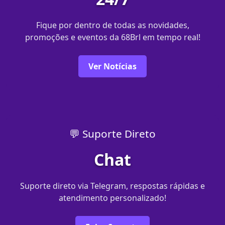
Fique por dentro de todas as novidades,
promoções e eventos da 68Brl em tempo real!
Ver Notícias
💬 Suporte Direto
Chat
Suporte direto via Telegram, respostas rápidas e
atendimento personalizado!