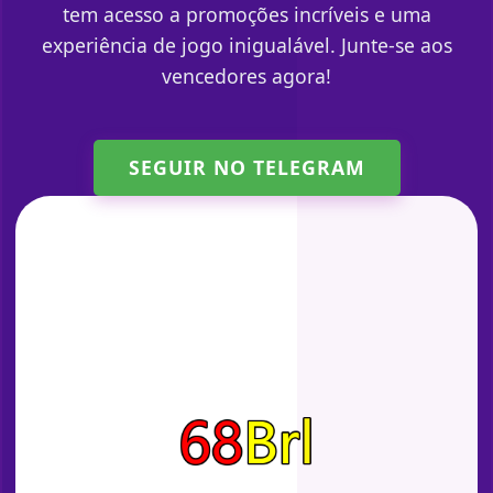
tem acesso a promoções incríveis e uma
experiência de jogo inigualável. Junte-se aos
vencedores agora!
SEGUIR NO TELEGRAM