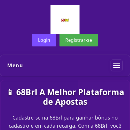
Login
Registrar-se
Menu
📱 68Brl A Melhor Plataforma
de Apostas
Cadastre-se na 68Brl para ganhar bônus no
cadastro e em cada recarga. Com a 68Brl, você