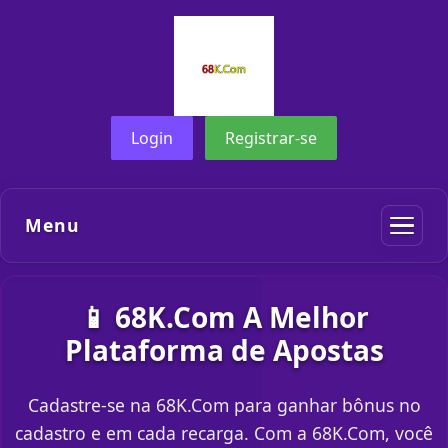
Login
Registrar-se
Menu
📱 68K.Com A Melhor
Plataforma de Apostas
Cadastre-se na 68K.Com para ganhar bônus no
cadastro e em cada recarga. Com a 68K.Com, você