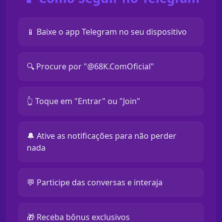
📱 Baixe o app Telegram no seu dispositivo
🔍 Procure por "@68K.ComOficial"
👆 Toque em "Entrar" ou "Join"
🔔 Ative as notificações para não perder
nada
💬 Participe das conversas e interaja
🎁 Receba bônus exclusivos