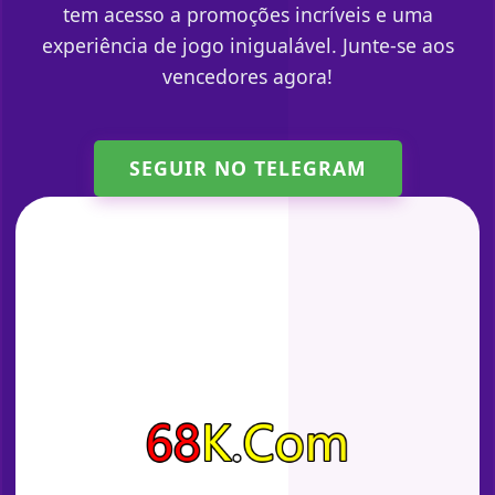
tem acesso a promoções incríveis e uma
experiência de jogo inigualável. Junte-se aos
vencedores agora!
SEGUIR NO TELEGRAM