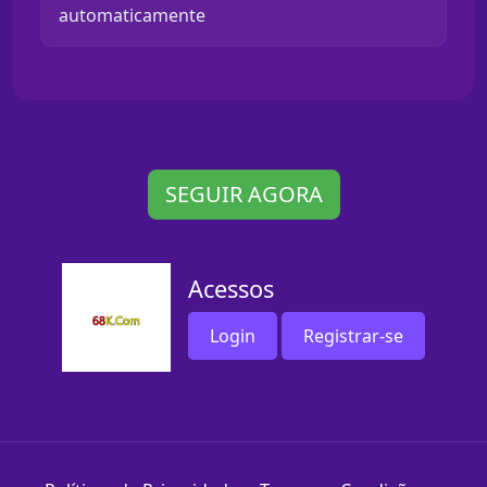
automaticamente
SEGUIR AGORA
Acessos
Login
Registrar-se