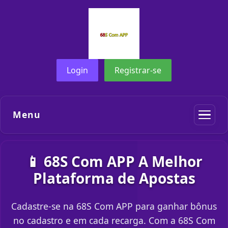
Login
Registrar-se
Menu
📱 68S Com APP A Melhor
Plataforma de Apostas
Cadastre-se na 68S Com APP para ganhar bônus
no cadastro e em cada recarga. Com a 68S Com