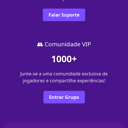
Falar Suporte
👥 Comunidade VIP
1000+
Junte-se a uma comunidade exclusiva de
jogadores e compartilhe experiências!
Entrar Grupo