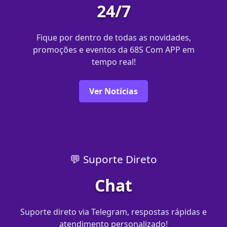
24/7
Fique por dentro de todas as novidades,
promoções e eventos da 68S Com APP em
tempo real!
Ver Notícias
💬 Suporte Direto
Chat
Suporte direto via Telegram, respostas rápidas e
atendimento personalizado!