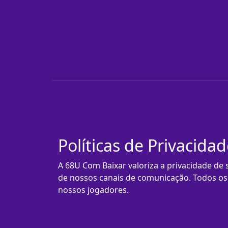
Políticas de Privacida
A 68U Com Baixar valoriza a privacidade de
de nossos canais de comunicação. Todos os 
nossos jogadores.