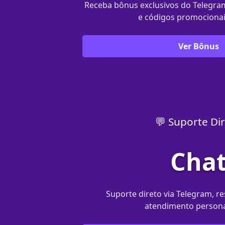
Receba bônus exclusivos do Telegra
e códigos promocionai
Ver Bônus
💬 Suporte Di
Cha
Suporte direto via Telegram, r
atendimento persona