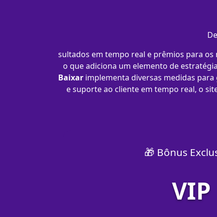
De
sultados em tempo real e prêmios para os 
o que adiciona um elemento de estratégia 
Baixar
implementa diversas medidas para g
e suporte ao cliente em tempo real, o 
🎁 Bônus Exclu
VIP