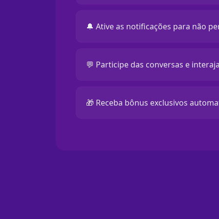
🔔 Ative as notificações para não p
💬 Participe das conversas e interaj
🎁 Receba bônus exclusivos autom