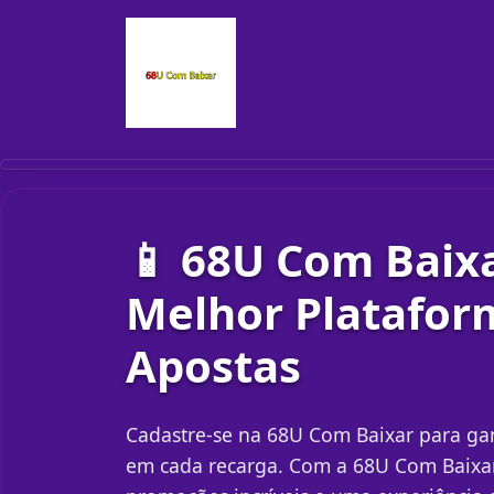
📱 68U Com Baix
Melhor Platafor
Apostas
Cadastre-se na 68U Com Baixar para ga
em cada recarga. Com a 68U Com Baixar