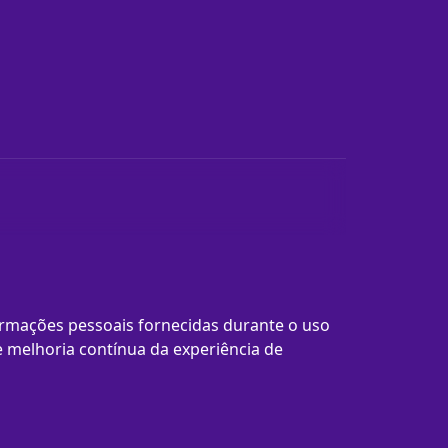
ormações pessoais fornecidas durante o uso
e melhoria contínua da experiência de