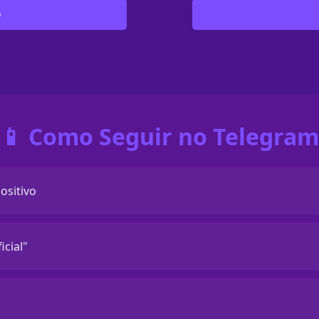
e
📱 Como Seguir no Telegram
ositivo
cial"