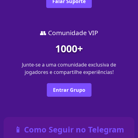
Falar Suporte
👥 Comunidade VIP
1000+
Junte-se a uma comunidade exclusiva de
jogadores e compartilhe experiências!
Entrar Grupo
📱 Como Seguir no Telegram