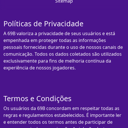
Sitemap
Políticas de Privacidade
A 69B valoriza a privacidade de seus usuários e está
empenhada em proteger todas as informações
pessoais fornecidas durante o uso de nossos canais de
comunicação. Todos os dados coletados são utilizados
exclusivamente para fins de melhoria contínua da
experiência de nossos jogadores.
Termos e Condições
Os usuários da 69B concordam em respeitar todas as
regras e regulamentos estabelecidos. É importante ler
e entender todos os termos antes de participar de