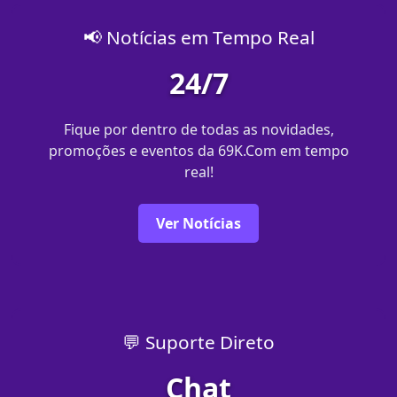
📢 Notícias em Tempo Real
24/7
Fique por dentro de todas as novidades,
promoções e eventos da 69K.Com em tempo
real!
Ver Notícias
💬 Suporte Direto
Chat