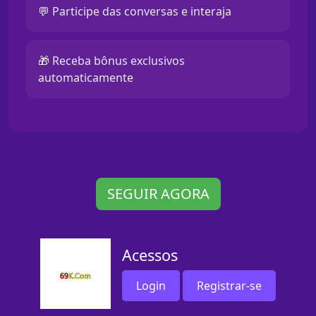
💬 Participe das conversas e interaja
🎁 Receba bônus exclusivos
automaticamente
SEGUIR AGORA
Acessos
Login
Registrar-se