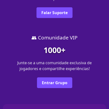
Falar Suporte
👥 Comunidade VIP
1000+
Junte-se a uma comunidade exclusiva de
jogadores e compartilhe experiências!
Entrar Grupo