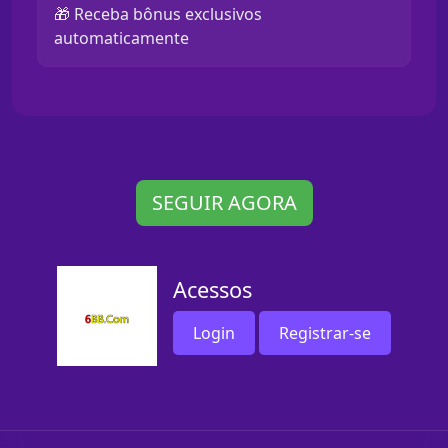
🎁 Receba bônus exclusivos
automaticamente
SEGUIR AGORA
Acessos
Login
Registrar-se