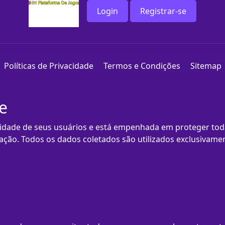
Login
Registrar-se
Políticas de Privacidade
Termos e Condições
Sitemap
de
acidade de seus usuários e está empenhada em proteger tod
ção. Todos os dados coletados são utilizados exclusivamen