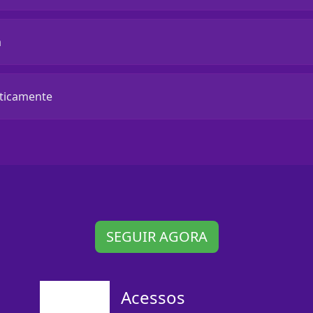
a
aticamente
SEGUIR AGORA
Acessos