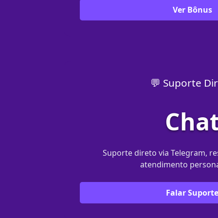
Ver Bônus
💬 Suporte Di
Cha
Suporte direto via Telegram, r
atendimento persona
Falar Suport