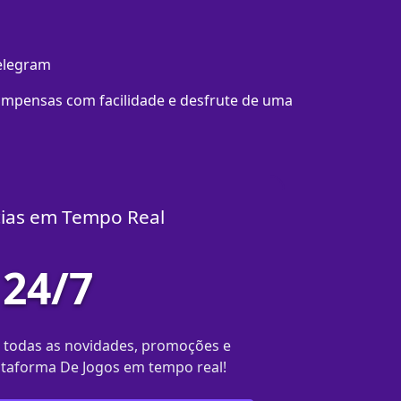
elegram
ompensas com facilidade e desfrute de uma
cias em Tempo Real
24/7
e todas as novidades, promoções e
ataforma De Jogos em tempo real!