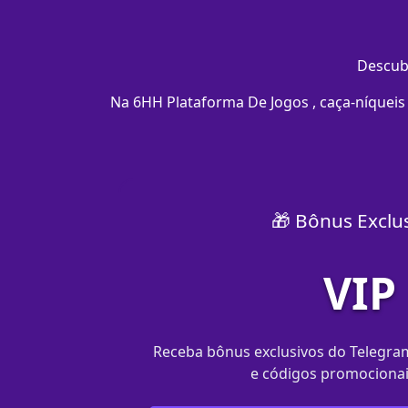
Descub
Na 6HH Plataforma De Jogos , caça-níquei
🎁 Bônus Exclu
VIP
Receba bônus exclusivos do Telegra
e códigos promocionai