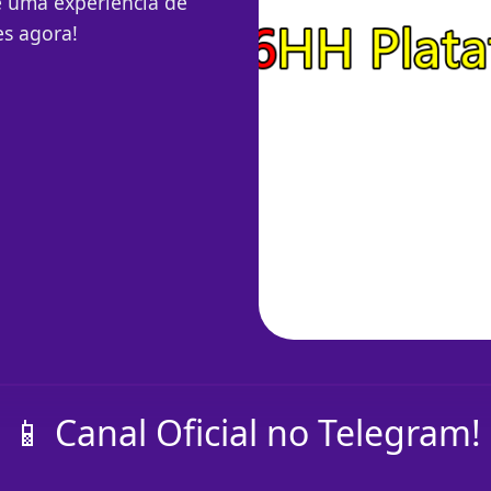
e uma experiência de
es agora!
📱 Canal Oficial no Telegram!