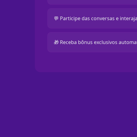
💬 Participe das conversas e interaj
🎁 Receba bônus exclusivos autom