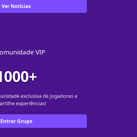
Ver Notícias
Comunidade VIP
1000+
unidade exclusiva de jogadores e
rtilhe experiências!
Entrar Grupo