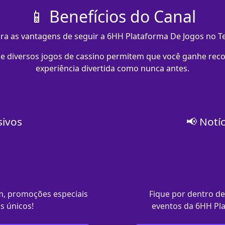
📱 Benefícios do Canal
ra as vantagens de seguir a 6HH Plataforma De Jogos no T
s e diversos jogos de cassino permitem que você ganhe rec
experiência divertida como nunca antes.
sivos
📢 Notí
m, promoções especiais
Fique por dentro d
s únicos!
eventos da 6HH Pl