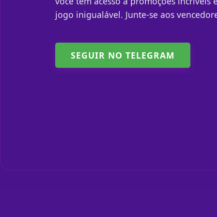
você tem acesso a promoções incríveis 
jogo inigualável. Junte-se aos vencedor
SEGUIR NO TELEGRAM