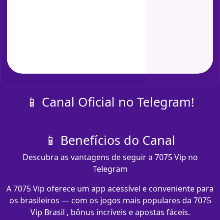
📱 Canal Oficial no Telegram!
📱 Benefícios do Canal
Descubra as vantagens de seguir a 7075 Vip no
Telegram
A 7075 Vip oferece um app acessível e conveniente para
os brasileiros — com os jogos mais populares da 7075
Vip Brasil , bônus incríveis e apostas fáceis.