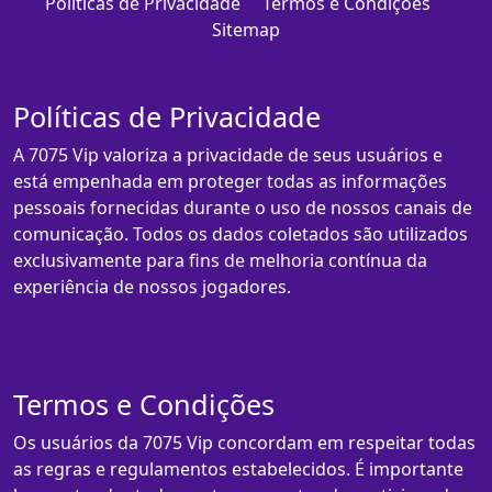
Políticas de Privacidade
Termos e Condições
Sitemap
Políticas de Privacidade
A 7075 Vip valoriza a privacidade de seus usuários e
está empenhada em proteger todas as informações
pessoais fornecidas durante o uso de nossos canais de
comunicação. Todos os dados coletados são utilizados
exclusivamente para fins de melhoria contínua da
experiência de nossos jogadores.
Termos e Condições
Os usuários da 7075 Vip concordam em respeitar todas
as regras e regulamentos estabelecidos. É importante