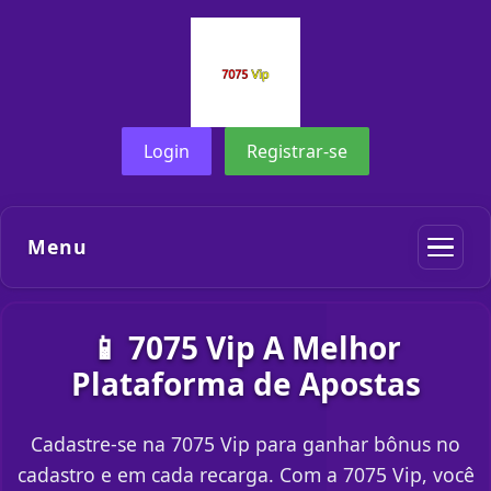
Login
Registrar-se
Menu
📱 7075 Vip A Melhor
Plataforma de Apostas
Cadastre-se na 7075 Vip para ganhar bônus no
cadastro e em cada recarga. Com a 7075 Vip, você