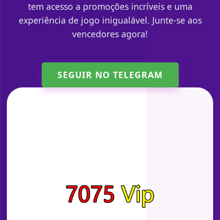
tem acesso a promoções incríveis e uma
experiência de jogo inigualável. Junte-se aos
vencedores agora!
SEGUIR NO TELEGRAM