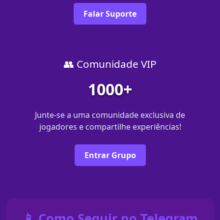
Falar Suporte
👥 Comunidade VIP
1000+
Junte-se a uma comunidade exclusiva de
jogadores e compartilhe experiências!
Entrar Grupo
📱 Como Seguir no Telegram