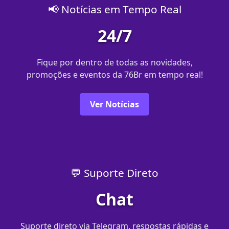
📢 Notícias em Tempo Real
24/7
Fique por dentro de todas as novidades,
promoções e eventos da 76Br em tempo real!
Ver Notícias
💬 Suporte Direto
Chat
Suporte direto via Telegram, respostas rápidas e