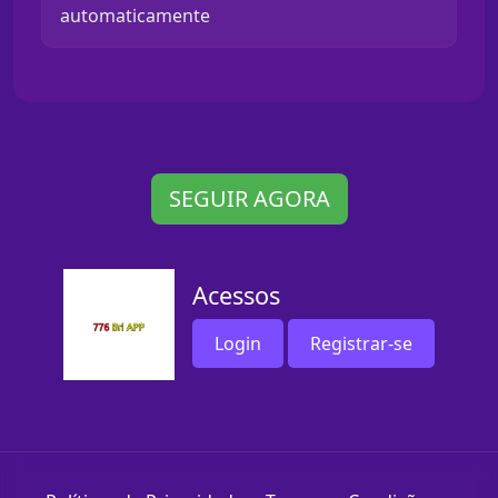
automaticamente
SEGUIR AGORA
Acessos
Login
Registrar-se