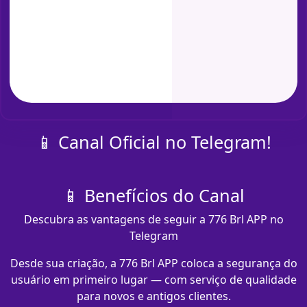
📱 Canal Oficial no Telegram!
📱 Benefícios do Canal
Descubra as vantagens de seguir a 776 Brl APP no
Telegram
Desde sua criação, a 776 Brl APP coloca a segurança do
usuário em primeiro lugar — com serviço de qualidade
para novos e antigos clientes.