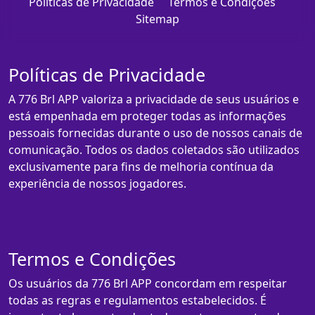
Políticas de Privacidade
Termos e Condições
Sitemap
Políticas de Privacidade
A 776 Brl APP valoriza a privacidade de seus usuários e
está empenhada em proteger todas as informações
pessoais fornecidas durante o uso de nossos canais de
comunicação. Todos os dados coletados são utilizados
exclusivamente para fins de melhoria contínua da
experiência de nossos jogadores.
Termos e Condições
Os usuários da 776 Brl APP concordam em respeitar
todas as regras e regulamentos estabelecidos. É