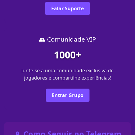
Falar Suporte
👥 Comunidade VIP
1000+
Junte-se a uma comunidade exclusiva de
jogadores e compartilhe experiências!
Entrar Grupo
📱 Como Seguir no Telegram