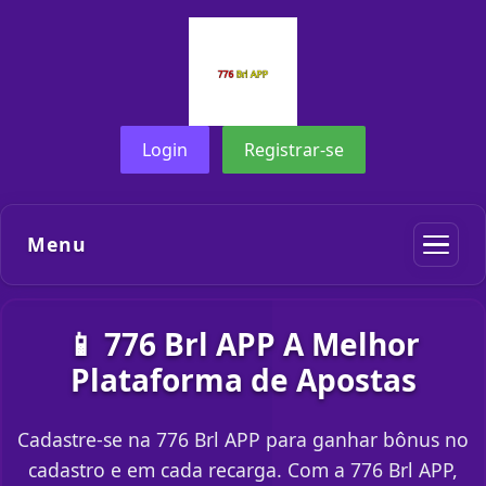
Login
Registrar-se
Menu
📱 776 Brl APP A Melhor
Plataforma de Apostas
Cadastre-se na 776 Brl APP para ganhar bônus no
cadastro e em cada recarga. Com a 776 Brl APP,