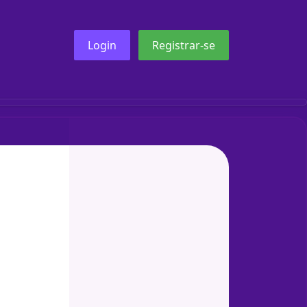
Login
Registrar-se