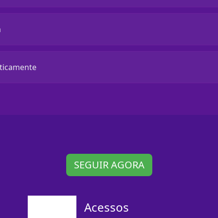
a
aticamente
SEGUIR AGORA
Acessos