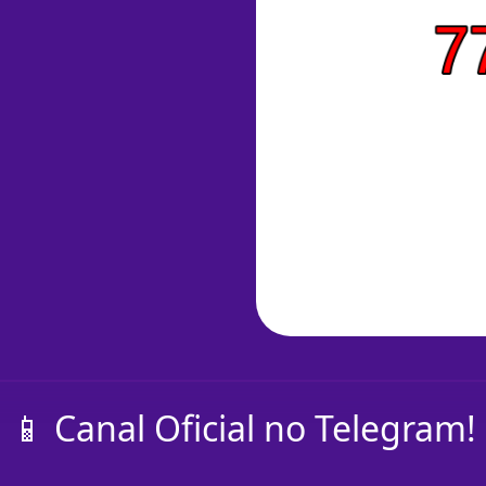
📱 Canal Oficial no Telegram!