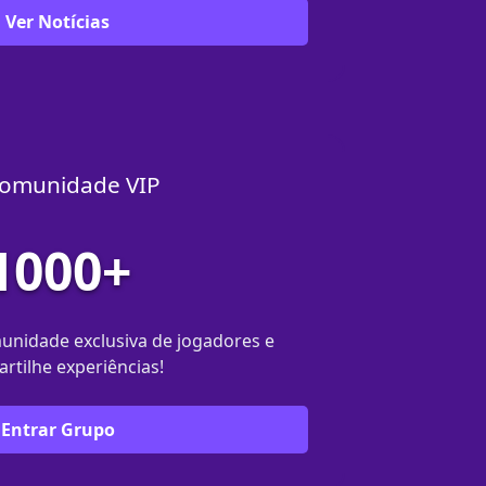
Ver Notícias
Comunidade VIP
1000+
unidade exclusiva de jogadores e
rtilhe experiências!
Entrar Grupo