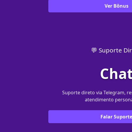
Ver Bônus
💬 Suporte Di
Cha
Suporte direto via Telegram, r
atendimento persona
Falar Suport