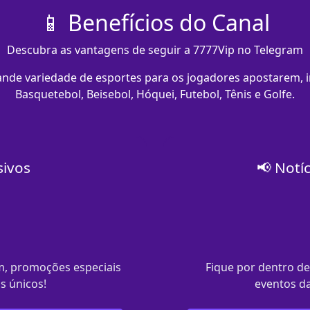
📱 Benefícios do Canal
Descubra as vantagens de seguir a 7777Vip no Telegram
nde variedade de esportes para os jogadores apostarem, in
Basquetebol, Beisebol, Hóquei, Futebol, Tênis e Golfe.
sivos
📢 Notí
m, promoções especiais
Fique por dentro d
s únicos!
eventos d