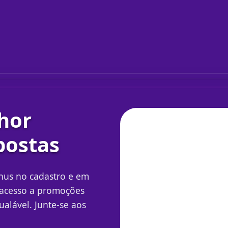
hor
postas
nus no cadastro e em
 acesso a promoções
ualável. Junte-se aos