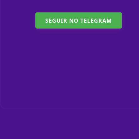
SEGUIR NO TELEGRAM