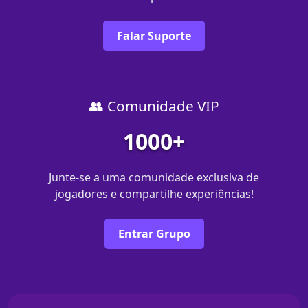
Falar Suporte
👥 Comunidade VIP
1000+
Junte-se a uma comunidade exclusiva de
jogadores e compartilhe experiências!
Entrar Grupo