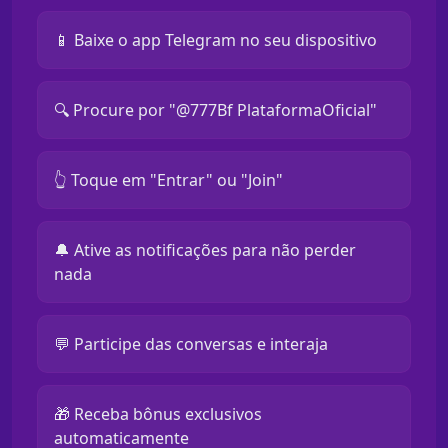
📱 Baixe o app Telegram no seu dispositivo
🔍 Procure por "@777Bf PlataformaOficial"
👆 Toque em "Entrar" ou "Join"
🔔 Ative as notificações para não perder
nada
💬 Participe das conversas e interaja
🎁 Receba bônus exclusivos
automaticamente