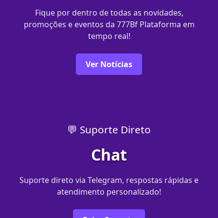
Fique por dentro de todas as novidades,
promoções e eventos da 777Bf Plataforma em
tempo real!
Ver Notícias
💬 Suporte Direto
Chat
Suporte direto via Telegram, respostas rápidas e
atendimento personalizado!