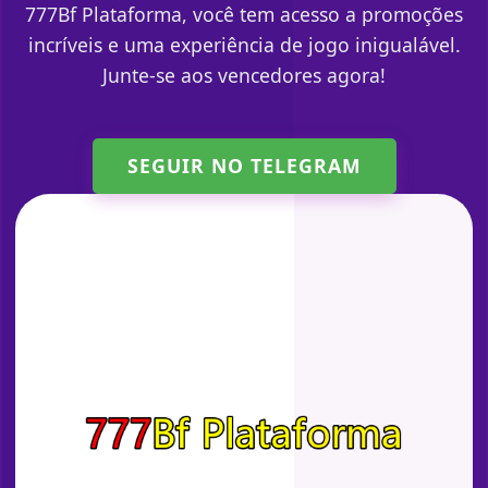
777Bf Plataforma, você tem acesso a promoções
incríveis e uma experiência de jogo inigualável.
Junte-se aos vencedores agora!
SEGUIR NO TELEGRAM